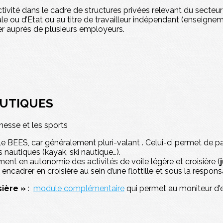
ctivité dans le cadre de structures privées relevant du secteu
ale ou d’Etat ou au titre de travailleur indépendant (enseigne
ler auprès de plusieurs employeurs.
AUTIQUES
unesse et les sports
 le BEES, car généralement pluri-valant . Celui-ci permet d
 nautiques (kayak, ski nautique…).
ent en autonomie des activités de voile légère et croisière (
 encadrer en croisière au sein d’une flottille et sous la respon
sière »
:
module complémentaire
qui permet au moniteur d'en