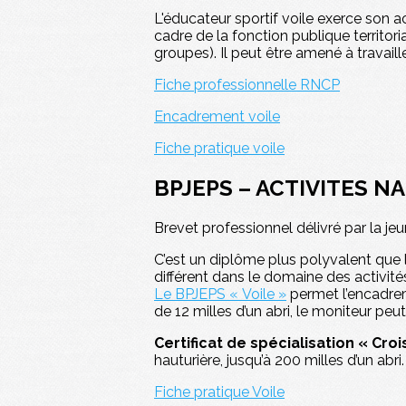
L'éducateur sportif voile exerce son a
cadre de la fonction publique territori
groupes). Il peut être amené à travail
Fiche professionnelle RNCP
Encadrement voile
Fiche pratique voile
BPJEPS – ACTIVITES N
Brevet professionnel délivré par la je
C’est un diplôme plus polyvalent que
différent dans le domaine des activités
Le BPJEPS « Voile »
permet l’encadrem
de 12 milles d’un abri, le moniteur peut
Certificat de spécialisation « Croi
hauturière, jusqu’à 200 milles d’un abri.
Fiche pratique Voile