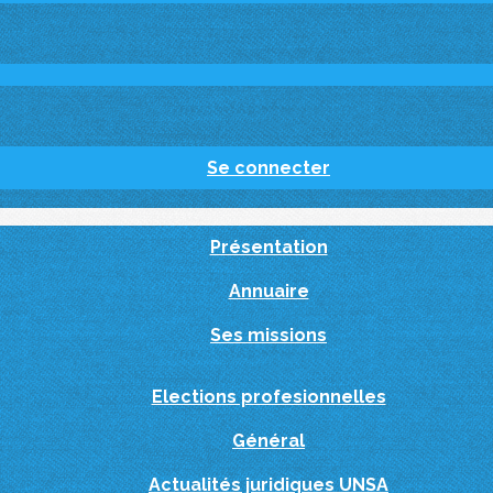
Se connecter
Présentation
Annuaire
Ses missions
Elections profesionnelles
Général
Actualités juridiques UNSA