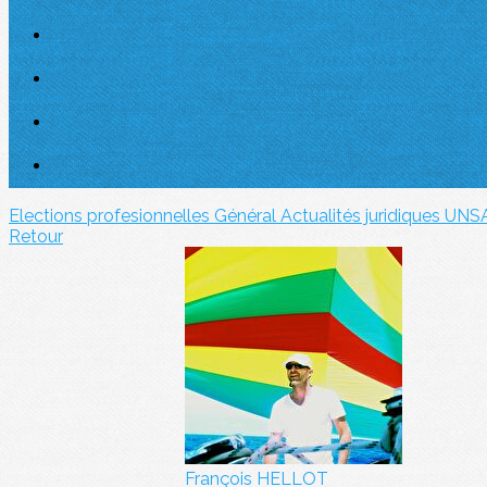
Elections profesionnelles
Général
Actualités juridiques UNS
Retour
François HELLOT