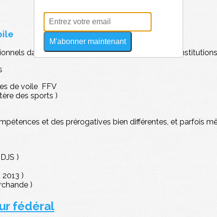
oile
M'abonner maintenant
onnels dans la voile, correspondants à différentes institution
s
les de voile FFV
tère des sports )
tences et des prérogatives bien différentes, et parfois mêm
DDJS )
 2013 )
archande )
ur fédéral