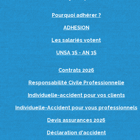
Pourquoi adhérer ?
ADHESION
Les salariés votent
UNSA 3S - AN 3S
Contrats 2026
Responsabilité Civile Professionnelle
Individuelle-accident pour vos clients
Individuelle-Accident pour vous professionnels
Devis assurances 2026
Déclaration d'accident