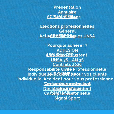
Présentation
Annuaire
ACTUALITÉS
▴
▾
Ses missions
Elections profesionnelles
Général
ADHERER
▴
▾
Actualités juridiques UNSA
Pourquoi adhérer ?
ADHESION
ASSURANCES
▴
▾
Les salariés votent
UNSA 3S - AN 3S
Contrats 2026
Responsabilité Civile Professionnelle
JURIDIQUE
▴
▾
Individuelle-accident pour vos clients
Individuelle-Accident pour vous professionne
Convention collective
Devis assurances 2026
Aide juridique
Déclaration d'accident
CONTACT
▴
▾
Carte professionnelle
Signal Sport