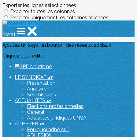
Exporter les lignes sélectionnées
Exporter toutes les colonnes
Exporter uniquement les colonnes affichées
Menu
Ajoutez un logo, un bouton, des réseaux sociaux
Cliquez pour éditer
LE SYNDICAT
▴
▾
Présentation
Annuaire
Ses missions
ACTUALITÉS
▴
▾
Elections profesionnelles
Général
Actualités juridiques UNSA
ADHERER
▴
▾
Pourquoi adhérer ?
ADHESION