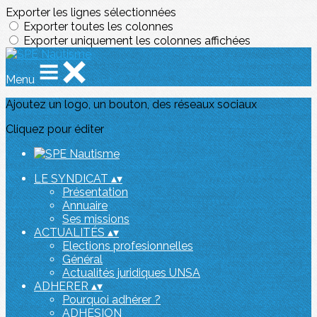
Exporter les lignes sélectionnées
Exporter toutes les colonnes
Exporter uniquement les colonnes affichées
Menu
Ajoutez un logo, un bouton, des réseaux sociaux
Cliquez pour éditer
LE SYNDICAT
▴
▾
Présentation
Annuaire
Ses missions
ACTUALITÉS
▴
▾
Elections profesionnelles
Général
Actualités juridiques UNSA
ADHERER
▴
▾
Pourquoi adhérer ?
ADHESION