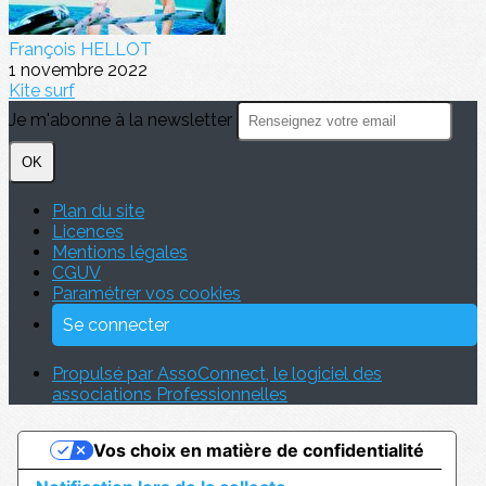
François HELLOT
1 novembre 2022
Kite surf
Je m'abonne à la newsletter
OK
Plan du site
Licences
Mentions légales
CGUV
Paramétrer vos cookies
Se connecter
Propulsé par AssoConnect, le logiciel des
associations Professionnelles
Vos choix en matière de confidentialité